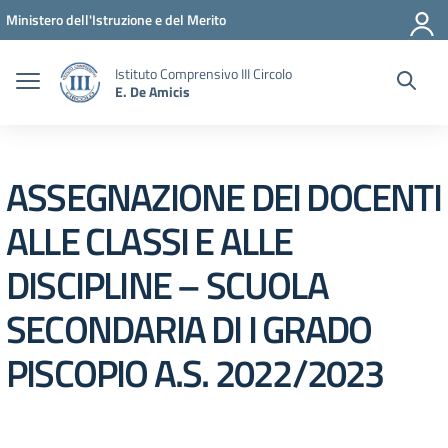
Vai ai contenuti
Vai al menu di navigazione
Vai al footer
Ministero dell'Istruzione e del Merito
Istituto Comprensivo III Circolo
E. De Amicis
ASSEGNAZIONE DEI DOCENTI
ALLE CLASSI E ALLE
DISCIPLINE – SCUOLA
SECONDARIA DI I GRADO
PISCOPIO A.S. 2022/2023