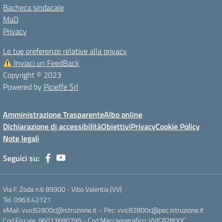
Bacheca sindacale
MaD
Privacy
Le tue preferenze relative alla privacy
Inviaci un FeedBack
Copyright © 2023
Powered by
Picieffe Srl
Amministrazione Trasparente
Albo online
Dichiarazione di accessibilità
Obiettivi
Privacy
Cookie Policy
Note legali
Seguici su:
Via F. Zoda n.6 89900 - Vibo Valentia (VV)
Tel. 0963.42121
eMail: vvic82800c@istruzione.it – Pec: vvic82800c@pec.istruzione.it
Cod.Fiscale: 96013690795 - Cod.Meccanografico: VVIC82800C