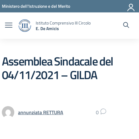
Vai ai contenuti
Vai al menu di navigazione
Vai al footer
Ministero dell'Istruzione e del Merito
Istituto Comprensivo III Circolo
E. De Amicis
Assemblea Sindacale del
04/11/2021 – GILDA
annunziata RETTURA
0