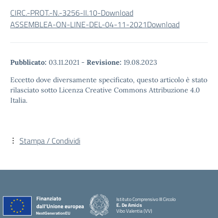
CIRC.-PROT.-N.-3256-II.10-
Download
ASSEMBLEA-ON-LINE-DEL-04-11-2021
Download
Pubblicato:
03.11.2021
-
Revisione:
19.08.2023
Eccetto dove diversamente specificato, questo articolo è stato
rilasciato sotto Licenza Creative Commons Attribuzione 4.0
Italia.
Stampa / Condividi
Istituto Comprensivo III Circolo
E. De Amicis
Vibo Valentia (VV)