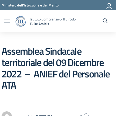
Vai ai contenuti
Vai al menu di navigazione
Vai al footer
Ministero dell'Istruzione e del Merito
Istituto Comprensivo III Circolo
E. De Amicis
Assemblea Sindacale
territoriale del 09 Dicembre
2022 – ANIEF del Personale
ATA