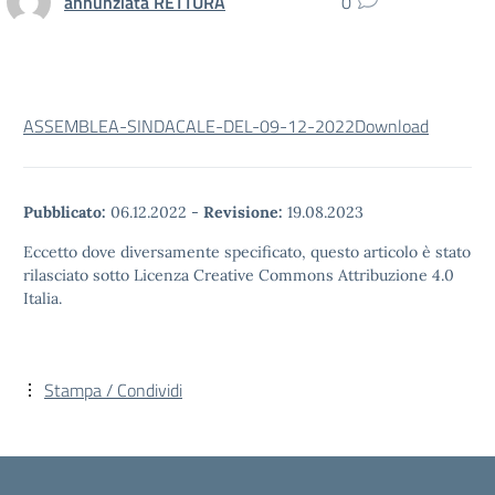
annunziata RETTURA
0
ASSEMBLEA-SINDACALE-DEL-09-12-2022
Download
Pubblicato:
06.12.2022
-
Revisione:
19.08.2023
Eccetto dove diversamente specificato, questo articolo è stato
rilasciato sotto Licenza Creative Commons Attribuzione 4.0
Italia.
Stampa / Condividi