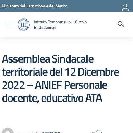
Vai ai contenuti
Vai al menu di navigazione
Vai al footer
Ministero dell'Istruzione e del Merito
Istituto Comprensivo III Circolo
E. De Amicis
Assemblea Sindacale
territoriale del 12 Dicembre
2022 – ANIEF Personale
docente, educativo ATA