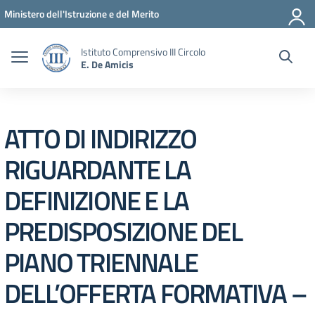
Vai ai contenuti
Vai al menu di navigazione
Vai al footer
Ministero dell'Istruzione e del Merito
Istituto Comprensivo III Circolo
E. De Amicis
ATTO DI INDIRIZZO
RIGUARDANTE LA
DEFINIZIONE E LA
PREDISPOSIZIONE DEL
PIANO TRIENNALE
DELL’OFFERTA FORMATIVA –