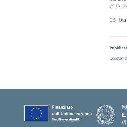
CUP: F
09_ban
Pubblicat
Eccetto d
Is
E.
Vi