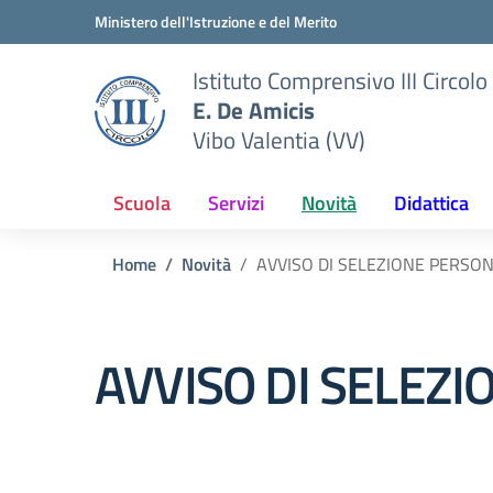
Vai ai contenuti
Vai al menu di navigazione
Vai al footer
Ministero dell'Istruzione e del Merito
Istituto Comprensivo III Circolo
E. De Amicis
Vibo Valentia (VV)
Scuola
Servizi
Novità
Didattica
Home
Novità
AVVISO DI SELEZIONE PERSO
AVVISO DI SELEZ