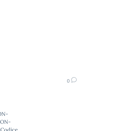
0
ON-
PON-
 Codice