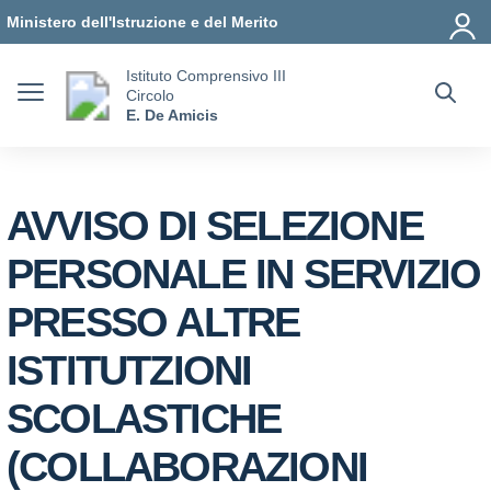
Vai ai contenuti
Vai al menu di navigazione
Vai al footer
Ministero dell'Istruzione e del Merito
Istituto Comprensivo III
Circolo
E. De Amicis
AVVISO DI SELEZIONE
PERSONALE IN SERVIZIO
PRESSO ALTRE
ISTITUTZIONI
SCOLASTICHE
(COLLABORAZIONI