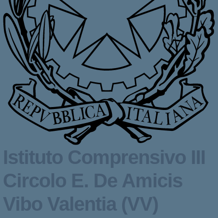
Istituto Comprensivo III
Circolo
E. De Amicis
Vibo Valentia (VV)