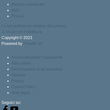
Bacheca sindacale
MaD
Privacy
Le tue preferenze relative alla privacy
⚠️
Inviaci un FeedBack
Copyright © 2023
Powered by
Picieffe Srl
Amministrazione Trasparente
Albo online
Dichiarazione di accessibilità
Obiettivi
Privacy
Cookie Policy
Note legali
Seguici su: