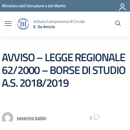
Vai ai contenuti
Vai al menu di navigazione
Vai al footer
Ministero dell'Istruzione e del Merito
Istituto Comprensivo III Circolo
E. De Amicis
AVVISO – LEGGE REGIONALE
62/2000 – BORSE DI STUDIO
A.S. 2018/2019
severino baldo
0