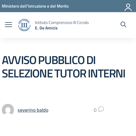
Vai ai contenuti
Vai al menu di navigazione
Vai al footer
Ministero dell'Istruzione e del Merito
Istituto Comprensivo III Circolo
E. De Amicis
AVVISO PUBBLICO DI
SELEZIONE TUTOR INTERNI
severino baldo
0