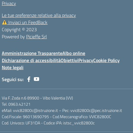
Privacy
Le tue preferenze relative alla privacy
Inviaci un FeedBack
Copyright © 2023
Powered by
Picieffe Srl
Amministrazione Trasparente
Albo online
Dichiarazione di accessibilità
Obiettivi
Privacy
Cookie Policy
Note legali
Seguici su:
Via F. Zoda n.6 89900 - Vibo Valentia (VV)
Tel. 0963.42121
eMail: vvic82800c@istruzione.it – Pec: vvic82800c@pec.istruzione.it
Cod.Fiscale: 96013690795 - Cod.Meccanografico: VVIC82800C
Cod. Univoco: UF31DA - Codice iPA: istsc_vvic82800c