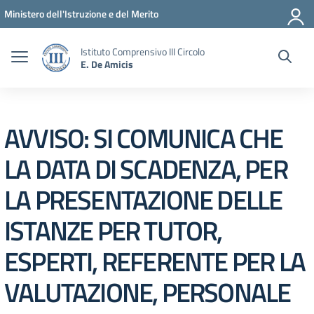
Vai ai contenuti
Vai al menu di navigazione
Vai al footer
Ministero dell'Istruzione e del Merito
Istituto Comprensivo III Circolo
E. De Amicis
AVVISO: SI COMUNICA CHE
LA DATA DI SCADENZA, PER
LA PRESENTAZIONE DELLE
ISTANZE PER TUTOR,
ESPERTI, REFERENTE PER LA
VALUTAZIONE, PERSONALE