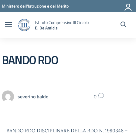
Vai ai contenuti
Vai al menu di navigazione
Vai al footer
Ministero dell'Istruzione e del Merito
Istituto Comprensivo III Circolo
E. De Amicis
BANDO RDO
severino baldo
0
BANDO RDO DISCIPLINARE DELLA RDO N. 1980348 –