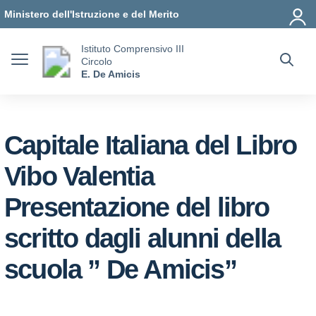
Vai ai contenuti
Vai al menu di navigazione
Vai al footer
Ministero dell'Istruzione e del Merito
Istituto Comprensivo III
Circolo
E. De Amicis
Capitale Italiana del Libro
Vibo Valentia
Presentazione del libro
scritto dagli alunni della
scuola ” De Amicis”