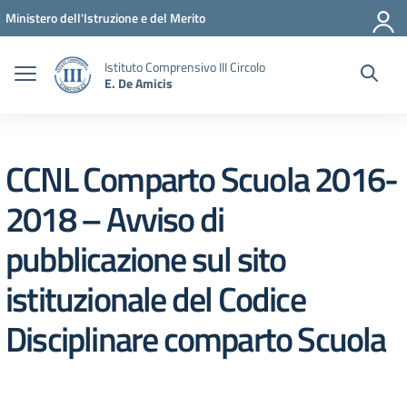
Vai ai contenuti
Vai al menu di navigazione
Vai al footer
Ministero dell'Istruzione e del Merito
Istituto Comprensivo III Circolo
E. De Amicis
CCNL Comparto Scuola 2016-
2018 – Avviso di
pubblicazione sul sito
istituzionale del Codice
Disciplinare comparto Scuola