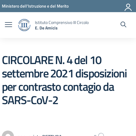
Vai ai contenuti
Vai al menu di navigazione
Vai al footer
Ministero dell'Istruzione e del Merito
Istituto Comprensivo III Circolo
E. De Amicis
CIRCOLARE N. 4 del 10
settembre 2021 disposizioni
per contrasto contagio da
SARS-CoV-2