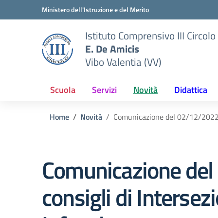
Vai ai contenuti
Vai al menu di navigazione
Vai al footer
Ministero dell'Istruzione e del Merito
Istituto Comprensivo III Circolo
E. De Amicis
Vibo Valentia (VV)
Scuola
Servizi
Novità
Didattica
Home
Novità
Comunicazione del 02/12/2022 – 
Comunicazione del
consigli di Interse