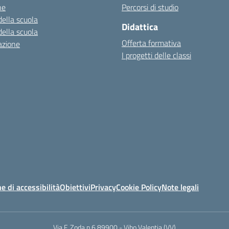
ne
Percorsi di studio
della scuola
Didattica
della scuola
Offerta formativa
azione
I progetti delle classi
e di accessibilità
Obiettivi
Privacy
Cookie Policy
Note legali
Via F. Zoda n.6 89900 - Vibo Valentia (VV)