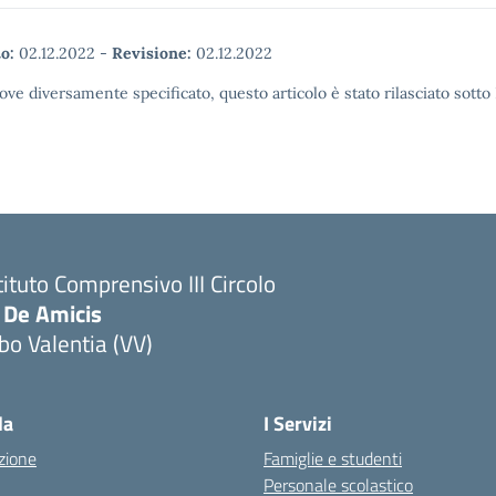
o:
02.12.2022
-
Revisione:
02.12.2022
ove diversamente specificato, questo articolo è stato rilasciato sott
tituto Comprensivo III Circolo
 De Amicis
bo Valentia (VV)
la
I Servizi
zione
Famiglie e studenti
Personale scolastico