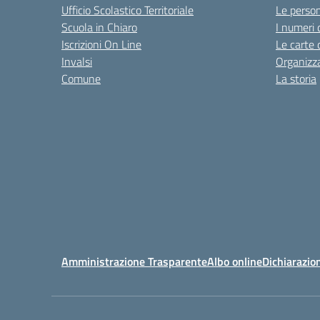
Ufficio Scolastico Territoriale
Le perso
Scuola in Chiaro
I numeri 
Iscrizioni On Line
Le carte 
Invalsi
Organizz
Comune
La storia
Amministrazione Trasparente
Albo online
Dichiarazion