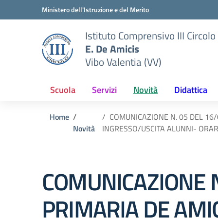
Vai ai contenuti
Vai al menu di navigazione
Vai al footer
Ministero dell'Istruzione e del Merito
Istituto Comprensivo III Circolo
E. De Amicis
Vibo Valentia (VV)
Scuola
Servizi
Novità
Didattica
Home
COMUNICAZIONE N. 05 DEL 16/
Novità
INGRESSO/USCITA ALUNNI- ORAR
COMUNICAZIONE N
PRIMARIA DE AMI