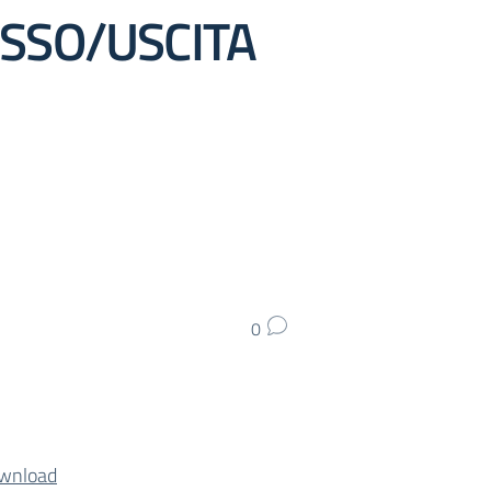
ESSO/USCITA
0
wnload