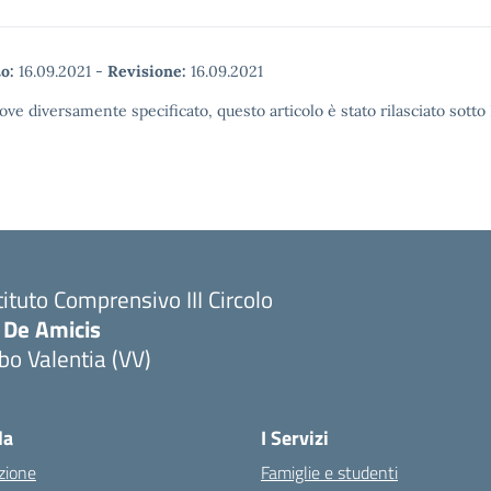
o:
16.09.2021
-
Revisione:
16.09.2021
ove diversamente specificato, questo articolo è stato rilasciato sott
tituto Comprensivo III Circolo
 De Amicis
bo Valentia (VV)
la
I Servizi
zione
Famiglie e studenti