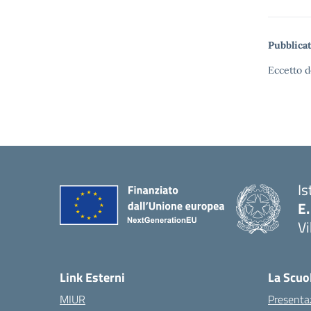
Pubblicat
Eccetto d
Is
E.
Vi
Link Esterni
La Scuo
MIUR
Presenta