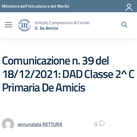
Vai ai contenuti
Vai al menu di navigazione
Vai al footer
Ministero dell'Istruzione e del Merito
Istituto Comprensivo III Circolo
E. De Amicis
Comunicazione n. 39 del
18/12/2021: DAD Classe 2^ C
Primaria De Amicis
annunziata RETTURA
0