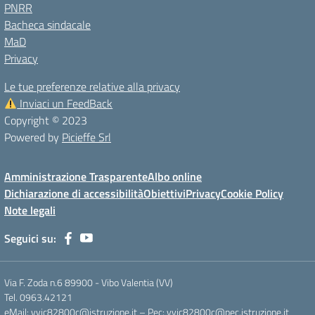
PNRR
Bacheca sindacale
MaD
Privacy
Le tue preferenze relative alla privacy
Inviaci un FeedBack
Copyright © 2023
Powered by
Picieffe Srl
Amministrazione Trasparente
Albo online
Dichiarazione di accessibilità
Obiettivi
Privacy
Cookie Policy
Note legali
Seguici su:
Via F. Zoda n.6 89900 - Vibo Valentia (VV)
Tel. 0963.42121
eMail: vvic82800c@istruzione.it – Pec: vvic82800c@pec.istruzione.it