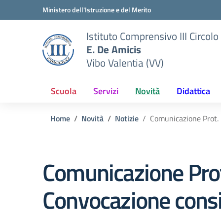
Vai ai contenuti
Vai al menu di navigazione
Vai al footer
Ministero dell'Istruzione e del Merito
Istituto Comprensivo III Circolo
E. De Amicis
Vibo Valentia (VV)
Scuola
Servizi
Novità
Didattica
Home
Novità
Notizie
Comunicazione Prot. 
Comunicazione Prot
Convocazione consig