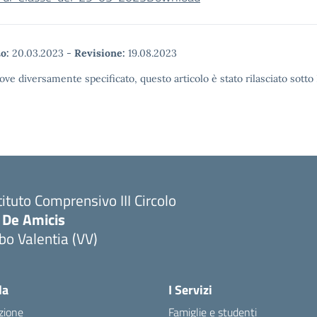
o:
20.03.2023
-
Revisione:
19.08.2023
ove diversamente specificato, questo articolo è stato rilasciato sott
tituto Comprensivo III Circolo
 De Amicis
bo Valentia (VV)
la
I Servizi
zione
Famiglie e studenti