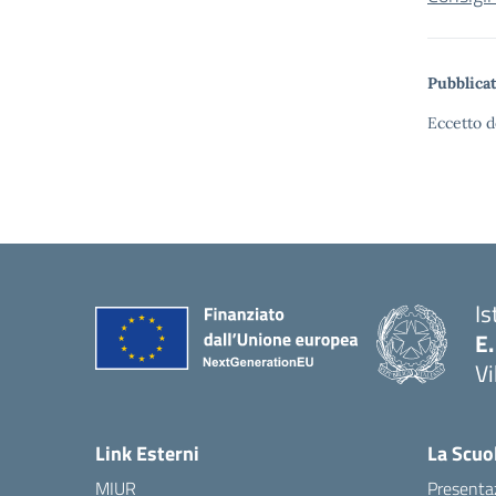
Pubblicat
Eccetto d
Is
E.
Vi
Link Esterni
La Scuo
MIUR
Presenta