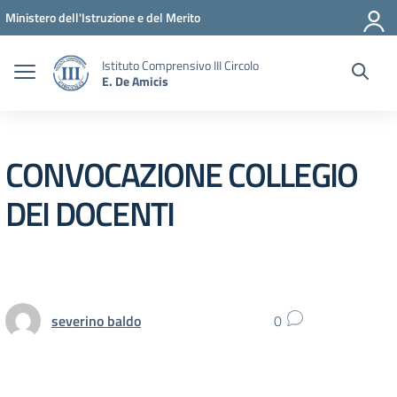
Vai ai contenuti
Vai al menu di navigazione
Vai al footer
Ministero dell'Istruzione e del Merito
Istituto Comprensivo III Circolo
E. De Amicis
CONVOCAZIONE COLLEGIO
DEI DOCENTI
severino baldo
0