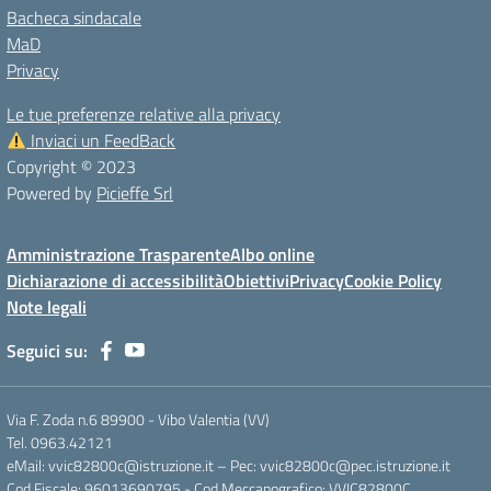
Bacheca sindacale
MaD
Privacy
Le tue preferenze relative alla privacy
Inviaci un FeedBack
Copyright © 2023
Powered by
Picieffe Srl
Amministrazione Trasparente
Albo online
Dichiarazione di accessibilità
Obiettivi
Privacy
Cookie Policy
Note legali
Seguici su:
Via F. Zoda n.6 89900 - Vibo Valentia (VV)
Tel. 0963.42121
eMail: vvic82800c@istruzione.it – Pec: vvic82800c@pec.istruzione.it
Cod.Fiscale: 96013690795 - Cod.Meccanografico: VVIC82800C