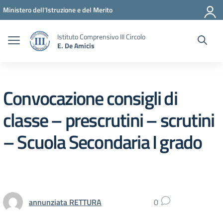
Vai ai contenuti
Vai al menu di navigazione
Vai al footer
Ministero dell'Istruzione e del Merito
Istituto Comprensivo III Circolo
E. De Amicis
Convocazione consigli di
classe – prescrutini – scrutini
– Scuola Secondaria I grado
annunziata RETTURA
0