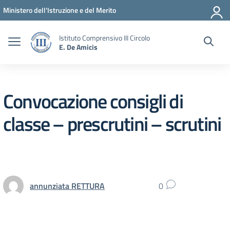
Vai ai contenuti
Vai al menu di navigazione
Vai al footer
Ministero dell'Istruzione e del Merito
Istituto Comprensivo III Circolo
E. De Amicis
Convocazione consigli di
classe – prescrutini – scrutini
annunziata RETTURA
0