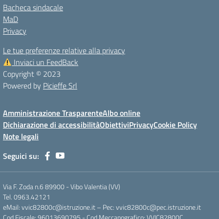
Bacheca sindacale
MaD
Privacy
Le tue preferenze relative alla privacy
Inviaci un FeedBack
Copyright © 2023
Powered by
Picieffe Srl
Amministrazione Trasparente
Albo online
Dichiarazione di accessibilità
Obiettivi
Privacy
Cookie Policy
Note legali
Seguici su:
Via F. Zoda n.6 89900 - Vibo Valentia (VV)
Tel. 0963.42121
eMail: vvic82800c@istruzione.it – Pec: vvic82800c@pec.istruzione.it
Cod.Fiscale: 96013690795 - Cod.Meccanografico: VVIC82800C