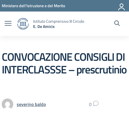
Vai ai contenuti
Vai al menu di navigazione
Vai al footer
Ministero dell'Istruzione e del Merito
Istituto Comprensivo III Circolo
E. De Amicis
CONVOCAZIONE CONSIGLI DI
INTERCLASSSE – prescrutinio
severino baldo
0