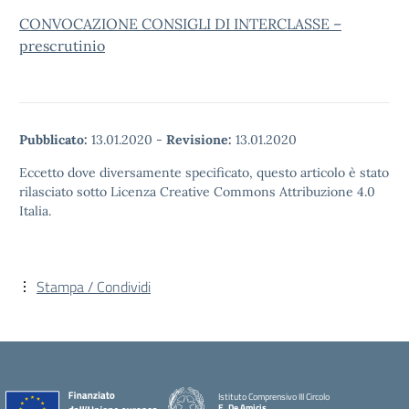
CONVOCAZIONE CONSIGLI DI INTERCLASSE –
prescrutinio
Pubblicato:
13.01.2020
-
Revisione:
13.01.2020
Eccetto dove diversamente specificato, questo articolo è stato
rilasciato sotto Licenza Creative Commons Attribuzione 4.0
Italia.
Stampa / Condividi
Istituto Comprensivo III Circolo
E. De Amicis