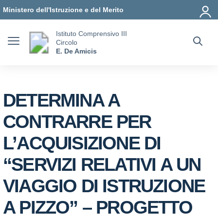
Vai ai contenuti
Vai al menu di navigazione
Vai al footer
Ministero dell'Istruzione e del Merito
Istituto Comprensivo III
Circolo
E. De Amicis
DETERMINA A
CONTRARRE PER
L’ACQUISIZIONE DI
“SERVIZI RELATIVI A UN
VIAGGIO DI ISTRUZIONE
A PIZZO” – PROGETTO