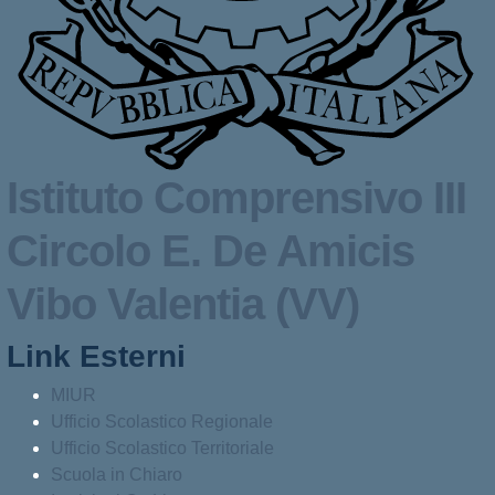
Istituto Comprensivo III
Circolo
E. De Amicis
Vibo Valentia (VV)
Link Esterni
MIUR
Ufficio Scolastico Regionale
Ufficio Scolastico Territoriale
Scuola in Chiaro