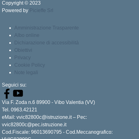
Copyright © 2023
Powered by
Picieffe Srl
Amministrazione Trasparente
Albo online
Dichiarazione di accessibilità
Obiettivi
Privacy
Cookie Policy
Note legali
Seguici su:
Via F. Zoda n.6 89900 - Vibo Valentia (VV)
Tel. 0963.42121
eMail: vvic82800c@istruzione.it – Pec:
vvic82800c@pec.istruzione.it
Cod.Fiscale: 96013690795 - Cod.Meccanografico: