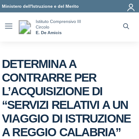
Vai ai contenuti
Vai al menu di navigazione
Vai al footer
Ministero dell'Istruzione e del Merito
Istituto Comprensivo III
Circolo
E. De Amicis
DETERMINA A
CONTRARRE PER
L’ACQUISIZIONE DI
“SERVIZI RELATIVI A UN
VIAGGIO DI ISTRUZIONE
A REGGIO CALABRIA”