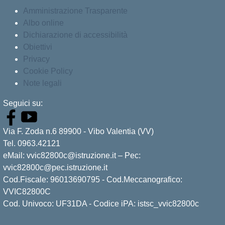
Amministrazione Trasparente
Albo online
Dichiarazione di accessibilità
Obiettivi
Privacy
Cookie Policy
Note legali
Seguici su:
Via F. Zoda n.6 89900 - Vibo Valentia (VV)
Tel. 0963.42121
eMail: vvic82800c@istruzione.it – Pec:
vvic82800c@pec.istruzione.it
Cod.Fiscale: 96013690795 - Cod.Meccanografico:
VVIC82800C
Cod. Univoco: UF31DA - Codice iPA: istsc_vvic82800c