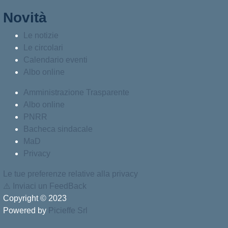
Novità
Le notizie
Le circolari
Calendario eventi
Albo online
Amministrazione Trasparente
Albo online
PNRR
Bacheca sindacale
MaD
Privacy
Le tue preferenze relative alla privacy
⚠️
Inviaci un FeedBack
Copyright © 2023
Powered by
Picieffe Srl