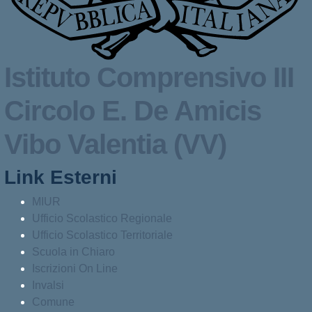
Istituto Comprensivo III
Circolo
E. De Amicis
Vibo Valentia (VV)
Link Esterni
MIUR
Ufficio Scolastico Regionale
Ufficio Scolastico Territoriale
Scuola in Chiaro
Iscrizioni On Line
Invalsi
Comune