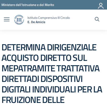
Vai ai contenuti
Vai al menu di navigazione
Vai al footer
Ministero dell'Istruzione e del Merito
Istituto Comprensivo III Circolo
E. De Amicis
DETERMINA DIRIGENZIALE
ACQUISTO DIRETTO SUL
MEPATRAMITE TRATTATIVA
DIRETTADI DISPOSITIVI
DIGITALI INDIVIDUALI PER LA
FRUIZIONE DELLE