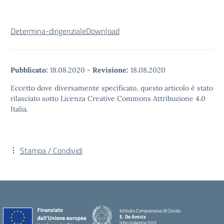
Determina-dirigenziale
Download
Pubblicato:
18.08.2020
-
Revisione:
18.08.2020
Eccetto dove diversamente specificato, questo articolo è stato
rilasciato sotto Licenza Creative Commons Attribuzione 4.0
Italia.
Stampa / Condividi
Istituto Comprensivo III Circolo
E. De Amicis
Vibo Valentia (VV)