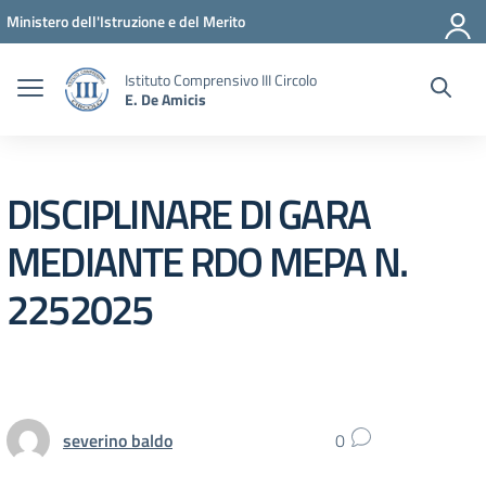
Vai ai contenuti
Vai al menu di navigazione
Vai al footer
Ministero dell'Istruzione e del Merito
Istituto Comprensivo III Circolo
E. De Amicis
DISCIPLINARE DI GARA
MEDIANTE RDO MEPA N.
2252025
severino baldo
0