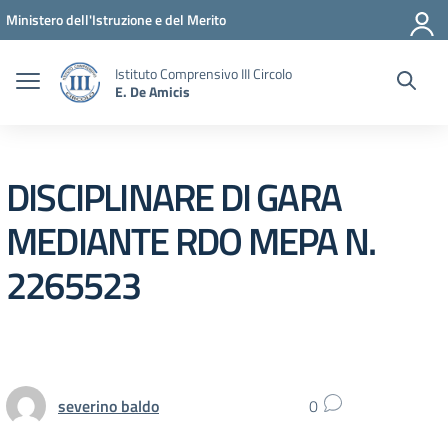
Vai ai contenuti
Vai al menu di navigazione
Vai al footer
Ministero dell'Istruzione e del Merito
Istituto Comprensivo III Circolo
E. De Amicis
DISCIPLINARE DI GARA
MEDIANTE RDO MEPA N.
2265523
severino baldo
0