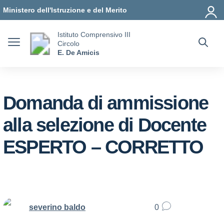
Vai ai contenuti
Vai al menu di navigazione
Vai al footer
Ministero dell'Istruzione e del Merito
Istituto Comprensivo III
Circolo
E. De Amicis
Domanda di ammissione
alla selezione di Docente
ESPERTO – CORRETTO
severino baldo
0