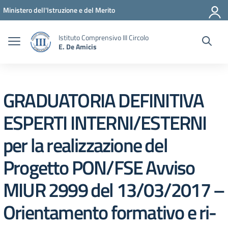
Vai ai contenuti
Vai al menu di navigazione
Vai al footer
Ministero dell'Istruzione e del Merito
Istituto Comprensivo III Circolo
E. De Amicis
GRADUATORIA DEFINITIVA
ESPERTI INTERNI/ESTERNI
per la realizzazione del
Progetto PON/FSE Avviso
MIUR 2999 del 13/03/2017 –
Orientamento formativo e ri-