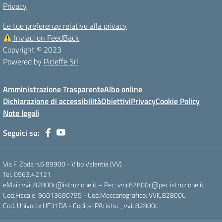
Privacy
Le tue preferenze relative alla privacy
Inviaci un FeedBack
Copyright © 2023
Powered by
Picieffe Srl
Amministrazione Trasparente
Albo online
Dichiarazione di accessibilità
Obiettivi
Privacy
Cookie Policy
Note legali
Seguici su:
Via F. Zoda n.6 89900 - Vibo Valentia (VV)
Tel. 0963.42121
eMail: vvic82800c@istruzione.it – Pec: vvic82800c@pec.istruzione.it
Cod.Fiscale: 96013690795 - Cod.Meccanografico: VVIC82800C
Cod. Univoco: UF31DA - Codice iPA: istsc_vvic82800c