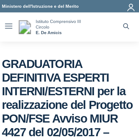
Vai ai contenuti
Vai al menu di navigazione
Vai al footer
Ministero dell'Istruzione e del Merito
Istituto Comprensivo III
Circolo
E. De Amicis
GRADUATORIA
DEFINITIVA ESPERTI
INTERNI/ESTERNI per la
realizzazione del Progetto
PON/FSE Avviso MIUR
4427 del 02/05/2017 –