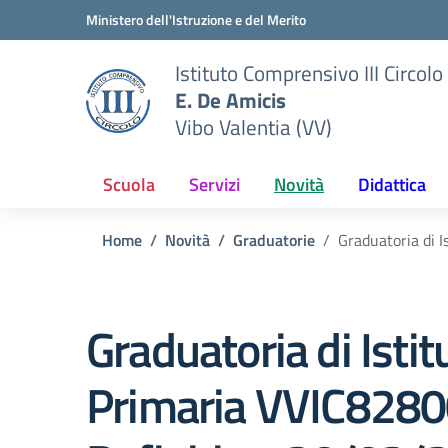
Vai ai contenuti
Vai al menu di navigazione
Vai al footer
Ministero dell'Istruzione e del Merito
Istituto Comprensivo III Circolo
E. De Amicis
Vibo Valentia (VV)
Scuola
Servizi
Novità
Didattica
Home
Novità
Graduatorie
Graduatoria di 
Graduatoria di Isti
Primaria VVIC8280