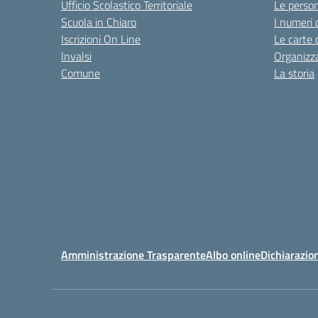
Ufficio Scolastico Territoriale
Le perso
Scuola in Chiaro
I numeri 
Iscrizioni On Line
Le carte 
Invalsi
Organizz
Comune
La storia
Amministrazione Trasparente
Albo online
Dichiarazion