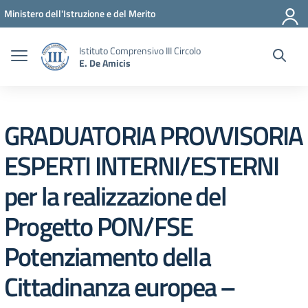
Vai ai contenuti
Vai al menu di navigazione
Vai al footer
Ministero dell'Istruzione e del Merito
Istituto Comprensivo III Circolo
E. De Amicis
GRADUATORIA PROVVISORIA
ESPERTI INTERNI/ESTERNI
per la realizzazione del
Progetto PON/FSE
Potenziamento della
Cittadinanza europea –