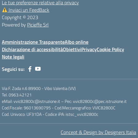
Le tue preferenze relative alla privacy
Inviaci un FeedBack
Copyright © 2023
Powered by
Picieffe Srl
Amministrazione Trasparente
Albo online
Dichiarazione di accessibilità
Obiettivi
Privacy
Cookie Policy
Note legali
Seguici su:
Via F. Zoda n.6 89900 - Vibo Valentia (VV)
Tel. 0963.42121
eMail: vvic82800c@istruzione.it – Pec: vvic82800c@pec.istruzione.it
Cod.Fiscale: 96013690795 - Cod.Meccanografico: VVIC82800C
Cod. Univoco: UF31DA - Codice iPA: istsc_vvic82800c
Concept & Design by Designers Italia