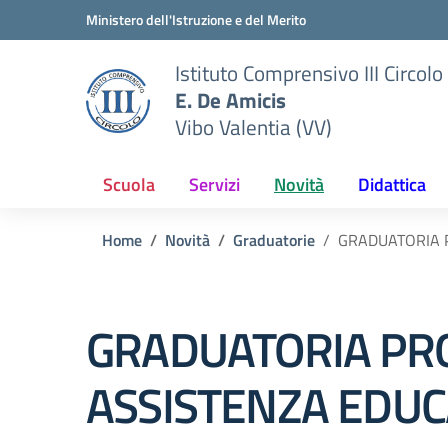
Vai ai contenuti
Vai al menu di navigazione
Vai al footer
Ministero dell'Istruzione e del Merito
Istituto Comprensivo III Circolo
E. De Amicis
Vibo Valentia (VV)
Scuola
Servizi
Novità
Didattica
Home
Novità
Graduatorie
GRADUATORIA P
GRADUATORIA PROV
ASSISTENZA EDUCA