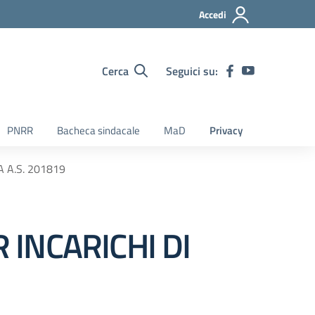
Accedi
Cerca
Seguici su:
PNRR
Bacheca sindacale
MaD
Privacy
 A.S. 201819
 INCARICHI DI