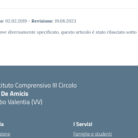
o:
02.02.2019
-
Revisione:
19.08.2023
ove diversamente specificato, questo articolo è stato rilasciato sott
tituto Comprensivo III Circolo
 De Amicis
bo Valentia (VV)
la
I Servizi
zione
Famiglie e studenti