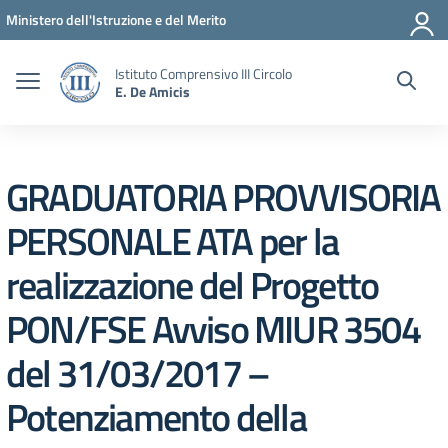
Vai ai contenuti
Vai al menu di navigazione
Vai al footer
Ministero dell'Istruzione e del Merito
Istituto Comprensivo III Circolo
E. De Amicis
GRADUATORIA PROVVISORIA
PERSONALE ATA per la
realizzazione del Progetto
PON/FSE Avviso MIUR 3504
del 31/03/2017 –
Potenziamento della