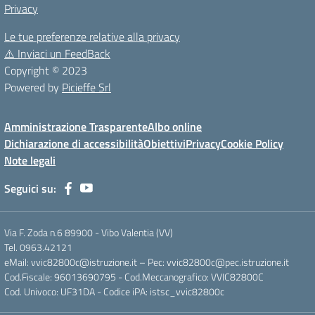
Privacy
Le tue preferenze relative alla privacy
⚠️
Inviaci un FeedBack
Copyright © 2023
Powered by
Picieffe Srl
Amministrazione Trasparente
Albo online
Dichiarazione di accessibilità
Obiettivi
Privacy
Cookie Policy
Note legali
Seguici su:
Via F. Zoda n.6 89900 - Vibo Valentia (VV)
Tel. 0963.42121
eMail: vvic82800c@istruzione.it – Pec: vvic82800c@pec.istruzione.it
Cod.Fiscale: 96013690795 - Cod.Meccanografico: VVIC82800C
Cod. Univoco: UF31DA - Codice iPA: istsc_vvic82800c