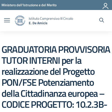
Vai ai contenuti
Vai al menu di navigazione
Vai al footer
Ministero dell'Istruzione e del Merito
Istituto Comprensivo III Circolo
E. De Amicis
GRADUATORIA PROVVISORIA
TUTOR INTERNI per la
realizzazione del Progetto
PON/FSE Potenziamento
della Cittadinanza europea –
CODICE PROGETTO: 10.2.3B-