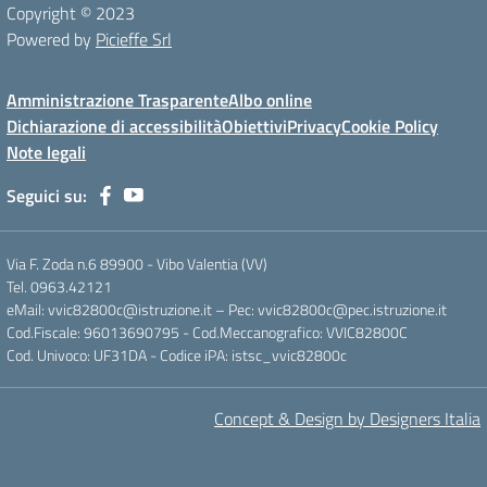
Copyright © 2023
Powered by
Picieffe Srl
Amministrazione Trasparente
Albo online
Dichiarazione di accessibilità
Obiettivi
Privacy
Cookie Policy
Note legali
Seguici su:
Via F. Zoda n.6 89900 - Vibo Valentia (VV)
Tel. 0963.42121
eMail: vvic82800c@istruzione.it – Pec: vvic82800c@pec.istruzione.it
Cod.Fiscale: 96013690795 - Cod.Meccanografico: VVIC82800C
Cod. Univoco: UF31DA - Codice iPA: istsc_vvic82800c
Concept & Design by Designers Italia