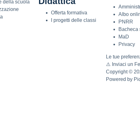
Didattica
e della scuola
Amminist
zzazione
Offerta formativa
Albo onli
ia
I progetti delle classi
PNRR
Bacheca 
MaD
Privacy
Le tue preferenz
⚠️
Inviaci un 
Copyright © 2
Powered by
Pic