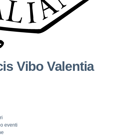
cis
Vibo Valentia
ri
o eventi
ne