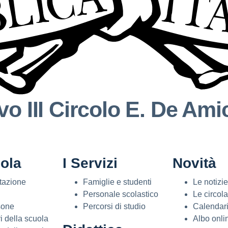
o III Circolo
E. De Ami
ola
I Servizi
Novità
tazione
Famiglie e studenti
Le notizie
Personale scolastico
Le circola
sone
Percorsi di studio
Calendari
i della scuola
Albo onli