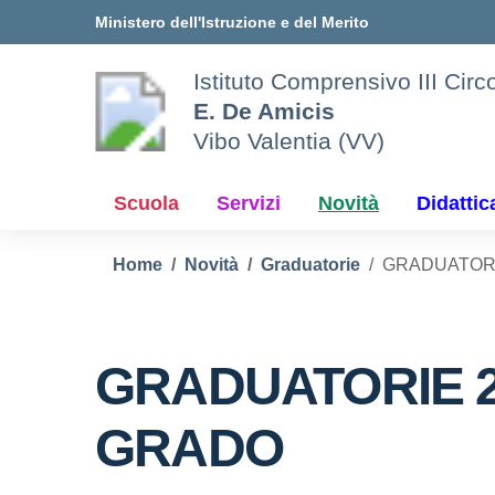
Vai ai contenuti
Vai al menu di navigazione
Vai al footer
Ministero dell'Istruzione e del Merito
Istituto Comprensivo III Circ
E. De Amicis
Vibo Valentia (VV)
Scuola
Servizi
Novità
Didattic
Home
Novità
Graduatorie
GRADUATORIE
GRADUATORIE 2^
GRADO