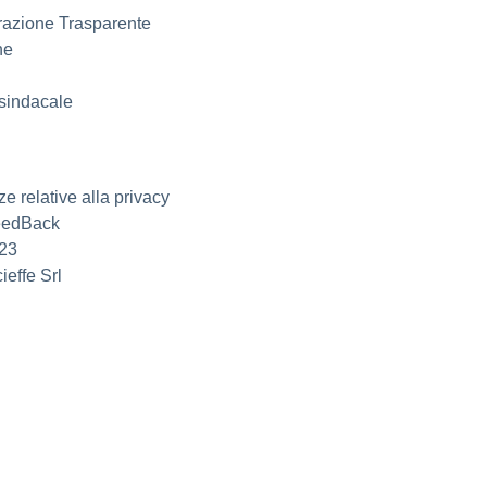
razione Trasparente
ne
sindacale
e relative alla privacy
FeedBack
023
ieffe Srl