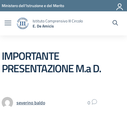
Vai ai contenuti
Vai al menu di navigazione
Vai al footer
Ministero dell'Istruzione e del Merito
Istituto Comprensivo III Circolo
E. De Amicis
IMPORTANTE
PRESENTAZIONE M.a D.
severino baldo
0