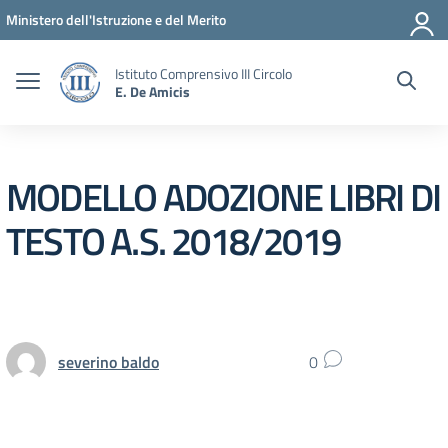
Vai ai contenuti
Vai al menu di navigazione
Vai al footer
Ministero dell'Istruzione e del Merito
Istituto Comprensivo III Circolo
E. De Amicis
MODELLO ADOZIONE LIBRI DI
TESTO A.S. 2018/2019
severino baldo
0