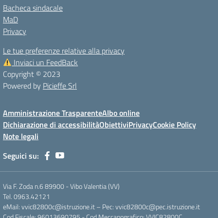
Bacheca sindacale
MaD
Privacy
Le tue preferenze relative alla privacy
Inviaci un FeedBack
Copyright © 2023
Powered by
Picieffe Srl
Amministrazione Trasparente
Albo online
Dichiarazione di accessibilità
Obiettivi
Privacy
Cookie Policy
Note legali
Seguici su:
Via F. Zoda n.6 89900 - Vibo Valentia (VV)
Tel. 0963.42121
eMail: vvic82800c@istruzione.it – Pec: vvic82800c@pec.istruzione.it
Cod.Fiscale: 96013690795 - Cod.Meccanografico: VVIC82800C