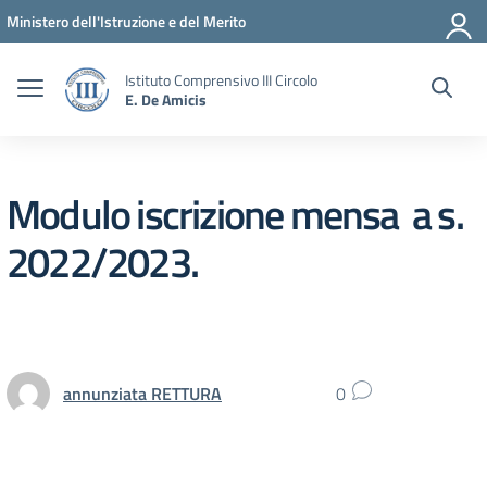
Vai ai contenuti
Vai al menu di navigazione
Vai al footer
Ministero dell'Istruzione e del Merito
Istituto Comprensivo III Circolo
E. De Amicis
Modulo iscrizione mensa a s.
2022/2023.
annunziata RETTURA
0