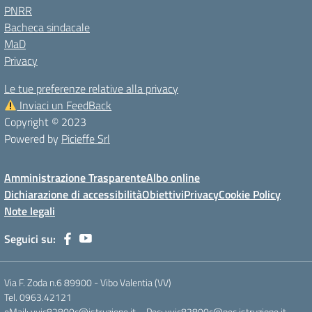
PNRR
Bacheca sindacale
MaD
Privacy
Le tue preferenze relative alla privacy
Inviaci un FeedBack
Copyright © 2023
Powered by
Picieffe Srl
Amministrazione Trasparente
Albo online
Dichiarazione di accessibilità
Obiettivi
Privacy
Cookie Policy
Note legali
Seguici su:
Via F. Zoda n.6 89900 - Vibo Valentia (VV)
Tel. 0963.42121
eMail: vvic82800c@istruzione.it – Pec: vvic82800c@pec.istruzione.it