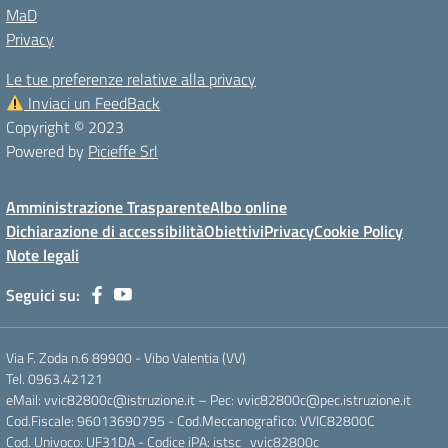
MaD
Privacy
Le tue preferenze relative alla privacy
Inviaci un FeedBack
Copyright © 2023
Powered by
Picieffe Srl
Amministrazione Trasparente
Albo online
Dichiarazione di accessibilità
Obiettivi
Privacy
Cookie Policy
Note legali
Seguici su:
Via F. Zoda n.6 89900 - Vibo Valentia (VV)
Tel. 0963.42121
eMail: vvic82800c@istruzione.it – Pec: vvic82800c@pec.istruzione.it
Cod.Fiscale: 96013690795 - Cod.Meccanografico: VVIC82800C
Cod. Univoco: UF31DA - Codice iPA: istsc_vvic82800c