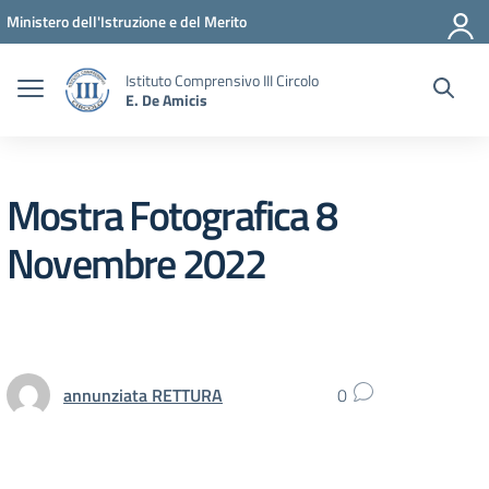
Vai ai contenuti
Vai al menu di navigazione
Vai al footer
Ministero dell'Istruzione e del Merito
Istituto Comprensivo III Circolo
E. De Amicis
Mostra Fotografica 8
Novembre 2022
annunziata RETTURA
0