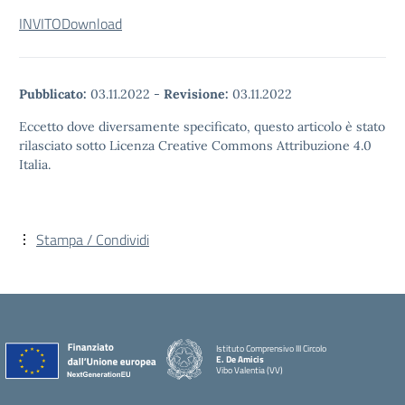
INVITO
Download
Pubblicato:
03.11.2022
-
Revisione:
03.11.2022
Eccetto dove diversamente specificato, questo articolo è stato
rilasciato sotto Licenza Creative Commons Attribuzione 4.0
Italia.
Stampa / Condividi
Istituto Comprensivo III Circolo
E. De Amicis
Vibo Valentia (VV)