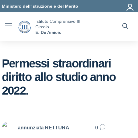
Vai ai contenuti
Vai al menu di navigazione
Vai al footer
Ministero dell'Istruzione e del Merito
Istituto Comprensivo III
Circolo
E. De Amicis
Permessi straordinari
diritto allo studio anno
2022.
annunziata RETTURA
0