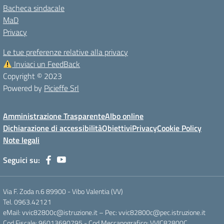
Bacheca sindacale
MaD
Privacy
Le tue preferenze relative alla privacy
Inviaci un FeedBack
Copyright © 2023
Powered by
Picieffe Srl
Amministrazione Trasparente
Albo online
Dichiarazione di accessibilità
Obiettivi
Privacy
Cookie Policy
Note legali
Seguici su:
Via F. Zoda n.6 89900 - Vibo Valentia (VV)
Tel. 0963.42121
eMail: vvic82800c@istruzione.it – Pec: vvic82800c@pec.istruzione.it
Cod.Fiscale: 96013690795 - Cod.Meccanografico: VVIC82800C