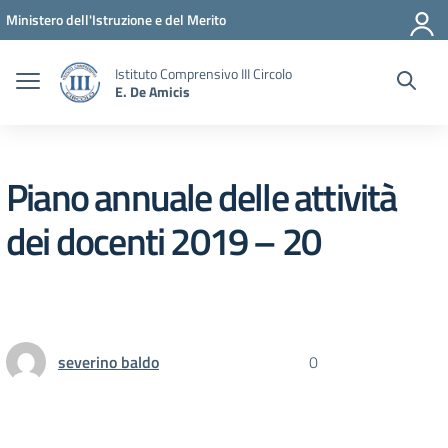
Vai ai contenuti
Vai al menu di navigazione
Vai al footer
Ministero dell'Istruzione e del Merito
Istituto Comprensivo III Circolo
E. De Amicis
Piano annuale delle attività
dei docenti 2019 – 20
severino baldo
0