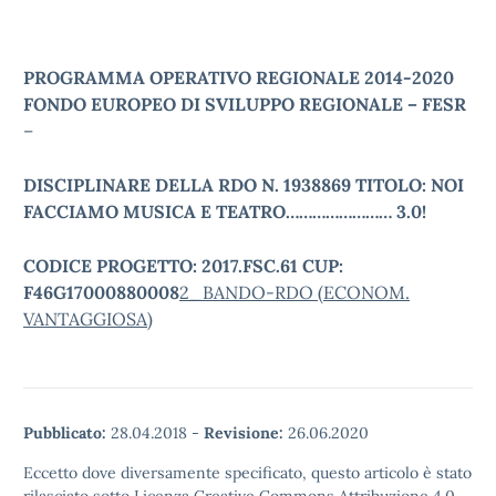
PROGRAMMA OPERATIVO REGIONALE 2014-2020
FONDO EUROPEO DI SVILUPPO REGIONALE – FESR
–
DISCIPLINARE DELLA RDO
N
. 1938869 T
ITOLO
: N
OI
FACCIAMO MUSICA E TEATRO……………………
3.0!
C
ODICE PROGETTO
: 2017.FSC.61 CUP:
F46G17000880008
2_BANDO-RDO (ECONOM.
VANTAGGIOSA)
Pubblicato:
28.04.2018
-
Revisione:
26.06.2020
Eccetto dove diversamente specificato, questo articolo è stato