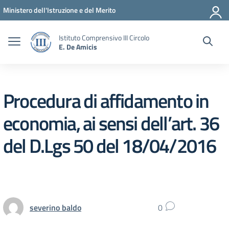
Vai ai contenuti
Vai al menu di navigazione
Vai al footer
Ministero dell'Istruzione e del Merito
Istituto Comprensivo III Circolo
E. De Amicis
Procedura di affidamento in
economia, ai sensi dell’art. 36
del D.Lgs 50 del 18/04/2016
severino baldo
0