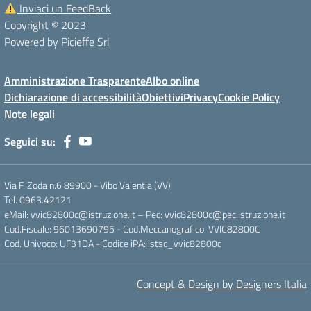
Inviaci un FeedBack
Copyright © 2023
Powered by
Picieffe Srl
Amministrazione Trasparente
Albo online
Dichiarazione di accessibilità
Obiettivi
Privacy
Cookie Policy
Note legali
Seguici su:
Via F. Zoda n.6 89900 - Vibo Valentia (VV)
Tel. 0963.42121
eMail: vvic82800c@istruzione.it – Pec: vvic82800c@pec.istruzione.it
Cod.Fiscale: 96013690795 - Cod.Meccanografico: VVIC82800C
Cod. Univoco: UF31DA - Codice iPA: istsc_vvic82800c
Concept & Design by Designers Italia