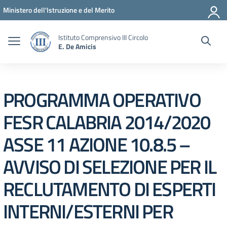
Vai ai contenuti
Vai al menu di navigazione
Vai al footer
Ministero dell'Istruzione e del Merito
Istituto Comprensivo III Circolo
E. De Amicis
PROGRAMMA OPERATIVO
FESR CALABRIA 2014/2020
ASSE 11 AZIONE 10.8.5 –
AVVISO DI SELEZIONE PER IL
RECLUTAMENTO DI ESPERTI
INTERNI/ESTERNI PER