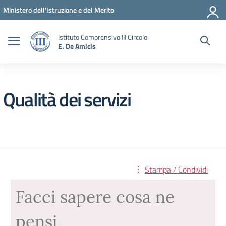
Vai ai contenuti
Vai al menu di navigazione
Vai al footer
Ministero dell'Istruzione e del Merito
Istituto Comprensivo III Circolo
E. De Amicis
Qualità dei servizi
Stampa / Condividi
Facci sapere cosa ne
pensi,