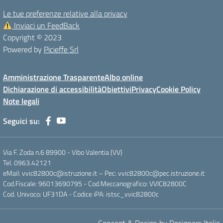
Le tue preferenze relative alla privacy
Inviaci un FeedBack
Copyright © 2023
Powered by
Picieffe Srl
Amministrazione Trasparente
Albo online
Dichiarazione di accessibilità
Obiettivi
Privacy
Cookie Policy
Note legali
Seguici su:
Via F. Zoda n.6 89900 - Vibo Valentia (VV)
Tel. 0963.42121
eMail: vvic82800c@istruzione.it – Pec: vvic82800c@pec.istruzione.it
Cod.Fiscale: 96013690795 - Cod.Meccanografico: VVIC82800C
Cod. Univoco: UF31DA - Codice iPA: istsc_vvic82800c