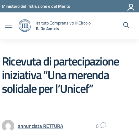
Vai ai contenuti
Vai al menu di navigazione
Vai al footer
Ministero dell'Istruzione e del Merito
Istituto Comprensivo III Circolo
E. De Amicis
Ricevuta di partecipazione
iniziativa “Una merenda
solidale per l’Unicef”
annunziata RETTURA
0