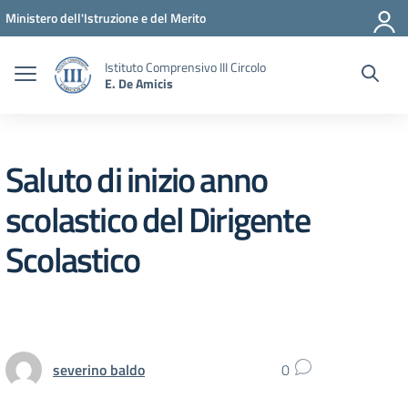
Vai ai contenuti
Vai al menu di navigazione
Vai al footer
Ministero dell'Istruzione e del Merito
Istituto Comprensivo III Circolo
E. De Amicis
Saluto di inizio anno
scolastico del Dirigente
Scolastico
severino baldo
0