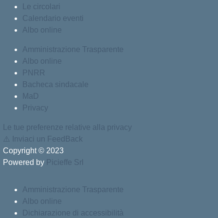
Le circolari
Calendario eventi
Albo online
Amministrazione Trasparente
Albo online
PNRR
Bacheca sindacale
MaD
Privacy
Le tue preferenze relative alla privacy
⚠️
Inviaci un FeedBack
Copyright © 2023
Powered by
Picieffe Srl
Amministrazione Trasparente
Albo online
Dichiarazione di accessibilità