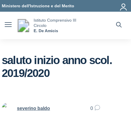
Vai ai contenuti
Vai al menu di navigazione
Vai al footer
Ministero dell'Istruzione e del Merito
Istituto Comprensivo III
Circolo
E. De Amicis
saluto inizio anno scol.
2019/2020
severino baldo
0