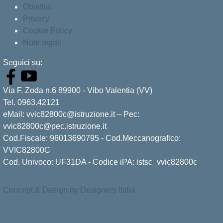
Obiettivi
Privacy
Cookie Policy
Note legali
Seguici su:
Via F. Zoda n.6 89900 - Vibo Valentia (VV)
Tel. 0963.42121
eMail: vvic82800c@istruzione.it – Pec:
vvic82800c@pec.istruzione.it
Cod.Fiscale: 96013690795 - Cod.Meccanografico:
VVIC82800C
Cod. Univoco: UF31DA - Codice iPA: istsc_vvic82800c
Concept & Design by Designers Italia